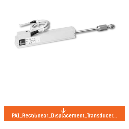
PA1_Rectilinear_Displacement_Transducer.jpg