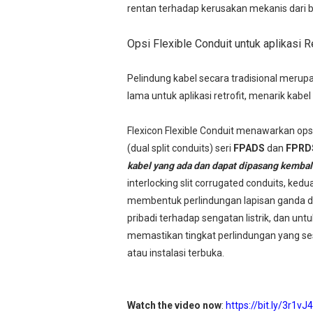
rentan terhadap kerusakan mekanis dari b
Opsi Flexible Conduit untuk aplikasi Re
Pelindung kabel secara tradisional mer
lama untuk aplikasi retrofit, menarik kabel
Flexicon Flexible Conduit menawarkan opsi
(dual split conduits)
seri
FPADS
dan
FPRD
kabel yang ada dan dapat dipasang kemba
interlocking slit corrugated conduits, ke
membentuk perlindungan lapisan ganda di
pribadi terhadap sengatan listrik, dan u
memastikan tingkat perlindungan yang se
atau instalasi terbuka.
Watch the video now
:
https://bit.ly/3r1vJ