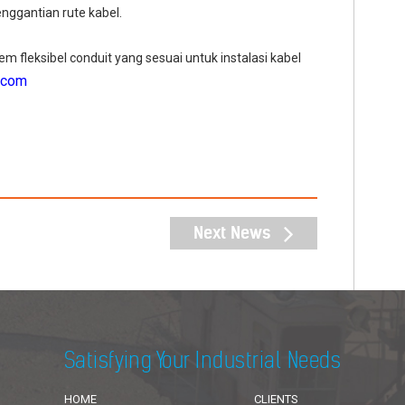
enggantian rute kabel.
em fleksibel conduit yang sesuai untuk instalasi kabel
.com
Next News
Satisfying Your Industrial Needs
HOME
CLIENTS